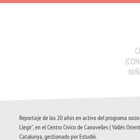
D
IN
D
SO
I
C
CO
C
(CON
NIÑ
Reportaje de los 20 años en activo del programa socio
Llegir”, en el Centro Cívico de Canovelles ( Vallés Orien
Catalunya, gestionado por Estudi6.