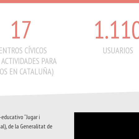
E
TERVENCIÓN
ESCUBRIMIENTO
CIAL
NFANTIL
17
1.11
ON
LECTIVOS
ENTROS CÍVICOS
USUARIOS
 ACTIVIDADES PARA
OS EN CATALUÑA)
-educativo “Jugar i
tal), de la Generalitat de