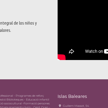
integral de los niños y
alores.
fessional - Programes de reforç
Islas Baleares
stió Biblioteques - Educació infantil
ió sociocultural -Formació persones
Guillem Massot, 54.
stió equipaments cívics - Gent Gran -