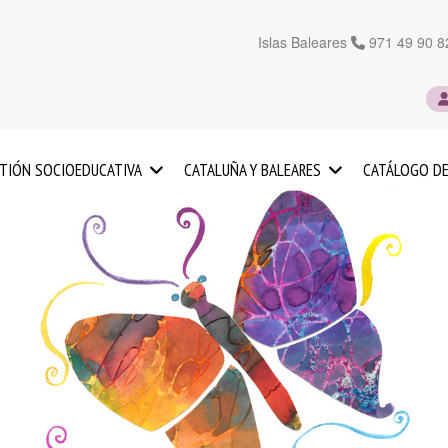
Islas Baleares
971 49 90 8
TIÓN SOCIOEDUCATIVA
CATALUÑA Y BALEARES
CATÁLOGO DE
UCACIÓN
SERVICIOS
FANTIL
EN
CATALUÑA
SERVICIOS
OS
EN
LAS
FUERZO
ISLAS
UCATIVO
BALEARES
IENTACIÓN
ICOPEDAGÓGICA