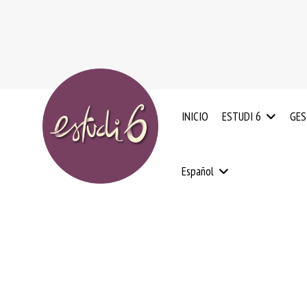
INICIO
ESTUDI 6
GES
NUESTRO
ED
EXPERIENCIA
Español
ADN
IN
0
VALORES
–
CLIENTES
3
EL
CATALÀ
AÑ
EQUIPO
HUMANO
RE
ED
ESQUEMA
Y
NACIONAL
OR
DE
PS
CALIDAD
Y