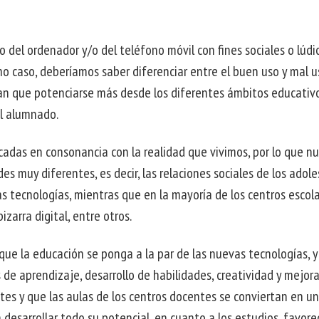
del ordenador y/o del teléfono móvil con fines sociales o lúdi
mo caso, deberíamos saber diferenciar entre el buen uso y mal 
drían que potenciarse más desde los diferentes ámbitos educativ
el alumnado.
cadas en consonancia con la realidad que vivimos, por lo que n
s muy diferentes, es decir, las relaciones sociales de los adol
 tecnologías, mientras que en la mayoría de los centros escol
 pizarra digital, entre otros.
ue la educación se ponga a la par de las nuevas tecnologías, 
de aprendizaje, desarrollo de habilidades, creatividad y mejora
s y que las aulas de los centros docentes se conviertan en un
desarrollar todo su potencial, en cuanto a los estudios, favor