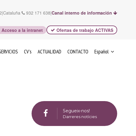
2
|
Cataluña
932 171 638
|
Canal interno de información
Acceso a la intranet
Ofertas de trabajo ACTIVAS
SERVICIOS
CV’s
ACTUALIDAD
CONTACTO
Español
CATALÀ
Segueix-nos!
Darreres notícies