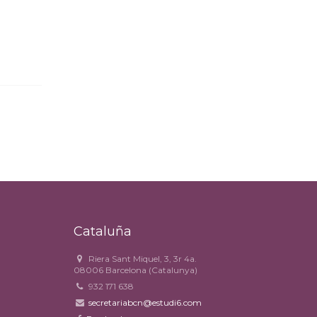
Cataluña
Riera Sant Miquel, 3, 3r 4a.
08006 Barcelona (Catalunya)
932 171 638
secretariabcn@estudi6.com