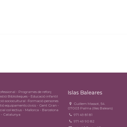
fessional - Programes de reforç
Islas Baleares
stió Biblioteques - Educació infantil
ió sociocultural -Formació persones
Guillem Massot, 54.
stió equipaments cívics - Gent Gran -
07003 Palma (Illes Balears)
cial col·lectius - Mallorca - Barcelona
rs - Catalunya
971 49 81 81
971 49 90 82