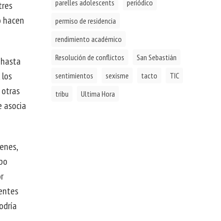
parelles adolescents
periódico
tres
o hacen
permiso de residencia
rendimiento académico
Resolución de conflictos
San Sebastián
 hasta
 los
sentimientos
sexisme
tacto
TIC
 otras
tribu
Ultima Hora
e asocia
venes,
upo
r
centes
odría