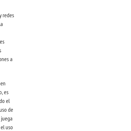
y redes
la
 es
s
iones a
 en
o, es
do el
 uso de
 juega
el uso