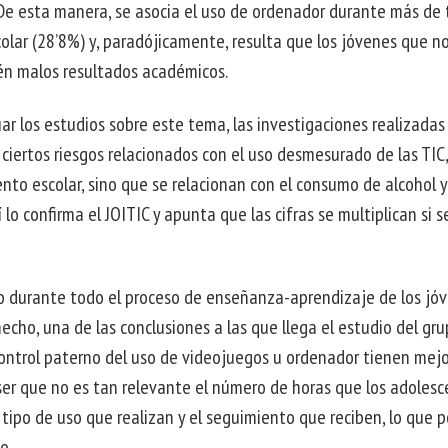
. De esta manera, se asocia el uso de ordenador durante más de 
colar (28’8%) y, paradójicamente, resulta que los jóvenes que n
én malos resultados académicos.
ar los estudios sobre este tema, las investigaciones realizadas
iertos riesgos relacionados con el uso desmesurado de las TIC,
nto escolar, sino que se relacionan con el consumo de alcohol y
 lo confirma el JOITIC y apunta que las cifras se multiplican si s
ivo durante todo el proceso de enseñanza-aprendizaje de los jó
hecho, una de las conclusiones a las que llega el estudio del gr
control paterno del uso de videojuegos u ordenador tienen mejo
 ser que no es tan relevante el número de horas que los adoles
 tipo de uso que realizan y el seguimiento que reciben, lo que p
o.