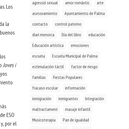
agressió sexual
amor romàntic
arte
as. Los
asesoramiento
Ayuntamiento de Palma
da la
contacto
control paterno
 buenos
diari menorca
Día del libro
educación
Educación artística
emociones
los
escuela
Escuela Municipal de Palma
jo
Joves i
estimulación táctil
factor de riesgo
uyos
familias
Fiestas Populares
imiento
fracaso escolar
información
inmigración
inmigrantes
Integración
más
maltractament
masaje infantil
 de ESO
Musicoterapia
Pan de igualdad
, por el