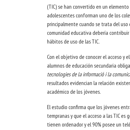
D
(TIC) se han convertido en un elemento 
IN
D
SO
adolescentes conforman uno de los colec
IN
CO
CO
principalmente cuando se trata del uso 
comunidad educativa debería contribuir
hábitos de uso de las TIC.
Con el objetivo de conocer el acceso y e
alumnos de educación secundaria obligat
tecnologies de la informació i la comuni
resultados evidencian la relación existe
académico de los jóvenes.
El estudio confirma que los jóvenes en
tempranas y que el acceso a las TIC es 
tienen ordenador y el 90% posee un telé