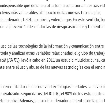
E
indispensable que de una u otra forma condiciona nuestras vid
TERVENCIÓN
ESCUBRIMIENTO
CIAL
tivos más vulnerables al impacto de las nuevas tecnologías,
FANTIL
N
LECTIVOS
de ordenador, teléfono móvil y videojuegos. En este sentido, to
 en la prevención de conductas de riesgo asociadas y fomentar
l uso de las tecnologías de la información y comunicación entre 
oria y analizar otras variables relacionadas, el grupo de traba
cació
(
JOITIC
) llevó a cabo en 2011 un estudio multidisciplinal, c
nte entre el uso y abuso de las nuevas tecnologías con el rend
tran en contacto con las nuevas tecnologías a edades cada vez 
generalizado. Según datos del JOITIC, el 98% de los estudiantes
fono móvil. Además, el uso del ordenador aumenta con la edad y