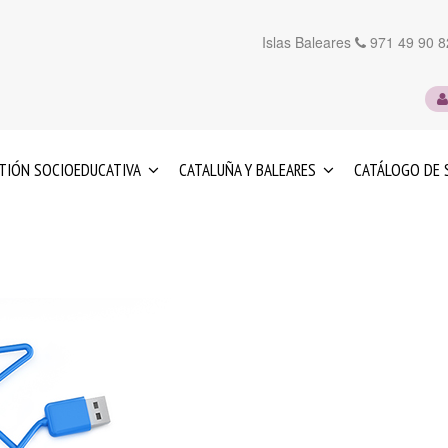
Islas Baleares
971 49 90 8
TIÓN SOCIOEDUCATIVA
CATALUÑA Y BALEARES
CATÁLOGO DE 
UCACIÓN
SERVICIOS
FANTIL
EN
CATALUÑA
SERVICIOS
OS
EN
LAS
FUERZO
ISLAS
UCATIVO
BALEARES
IENTACIÓN
ICOPEDAGÓGICA