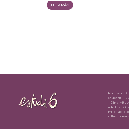
LEER MÁS
Formació Pro
educatiu - Ge
- Dinamitzac
adultes - Ge
Integració so
- Illes Balea