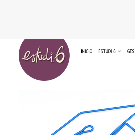
INICIO
ESTUDI 6
GES
NUESTRO
ED
EXPERIENCIA
ADN
IN
0
VALORES
–
CLIENTES
3
EL
AÑ
EQUIPO
HUMANO
RE
ED
ESQUEMA
Y
NACIONAL
OR
DE
PS
CALIDAD
Y