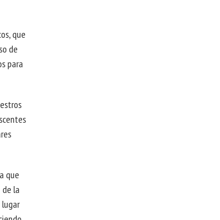
cos, que
uso de
os para
uestros
escentes
ares
ya que
 de la
 lugar
eciendo