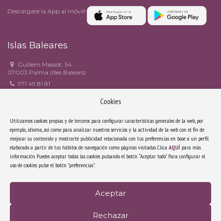
Descárgate la App al móvil!
Islas Baleares
Guillem Massot, 54.
07003 Palma (Illes Balears)
971 49 81 81
971 49 90 82
Cookies
estudi6@estudi6.com
Facebook
Utilizamos cookies propias y de terceros para configurar características generales de la web, por
ejemplo, idioma, así como para analizar nuestros servicios y la actividad de la web con el fin de
mejorar su contenido y mostrarte publicidad relacionada con tus preferencias en base a un perfil
Cataluña
elaborado a partir de tus hábitos de navegación como páginas visitadas. Clica
AQUÍ
para más
información. Puedes aceptar todas las cookies pulsando el botón “Aceptar todo”. Para configurar el
Riera Sant Miquel, 3, 3r 4a.
uso de cookies pulse el botón "preferencias".
08006 Barcelona (Catalunya)
932 171 638
secretariabcn@estudi6.com
Aceptar
Facebook
Rechazar