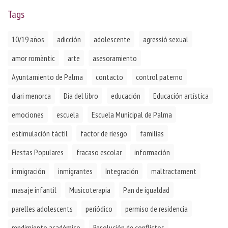
Tags
10/19 años
adicción
adolescente
agressió sexual
amor romàntic
arte
asesoramiento
Ayuntamiento de Palma
contacto
control paterno
diari menorca
Día del libro
educación
Educación artística
emociones
escuela
Escuela Municipal de Palma
estimulación táctil
factor de riesgo
familias
Fiestas Populares
fracaso escolar
información
inmigración
inmigrantes
Integración
maltractament
masaje infantil
Musicoterapia
Pan de igualdad
parelles adolescents
periódico
permiso de residencia
rendimiento académico
Resolución de conflictos