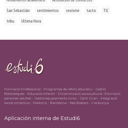
San Sebastián
sentimientos
sexisme
tacto
TIC
tribu
Ultima Hora
Formació Professional - Programes de reforç educatiu - Gestió
Biblioteques - Educació infantil - Dinamització sociocultural -Formació
persones adultes - Gestió equipaments cívics - Gent Gran - Integració
social col·lectius - Mallorca - Barcelona - Illes Balears - Catalunya
Aplicación interna de Estudi6