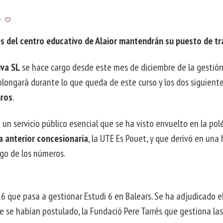
E
TERVENCIÓN
ESCUBRIMIENTO
/
CIAL
NFANTIL
ON
LECTIVOS
s del centro educativo de Alaior mantendrán su puesto de tr
iva SL
se hace cargo desde este mes de diciembre de la gestió
rolongará durante lo que queda de este curso y los dos siguiente
uros
.
 un servicio público esencial que se ha visto envuelto en la po
 anterior concesionaria
, la UTE Es Pouet, y que derivó en una
ago de los números.
6 que pasa a gestionar Estudi 6 en Balears. Se ha adjudicado e
ue se habían postulado, la Fundació Pere Tarrés que gestiona las