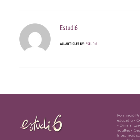
Estudi6
ALL ARTICLES BY:
ESTUDI6
Formació Pro
educatiu - Ge
- Dinamitzac
adultes - Ge
Integració so