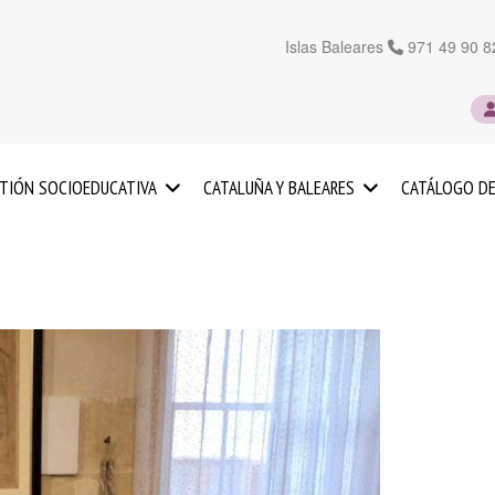
Islas Baleares
971 49 90 8
TIÓN SOCIOEDUCATIVA
CATALUÑA Y BALEARES
CATÁLOGO DE
UCACIÓN
SERVICIOS
FANTIL
EN
CATALUÑA
SERVICIOS
OS
EN
LAS
FUERZO
ISLAS
UCATIVO
BALEARES
IENTACIÓN
ICOPEDAGÓGICA