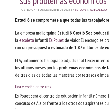
sus problemas económicos
D
IN
D
POSTED ON 11 DE DICIEMBRE DE 2023
BY
ESTUDI6
IN
ACTUALIDAD
SO
I
C
CO
Estudi 6 se compromete a que todas las trabajadore
La empresa mallorquina
Estudi 6 Gestió Socioeducat
la
escoleta
infantil
Es Pouet
de Alaior. El encargo se p
con
un presupuesto estimado de 1,87 millones de e
El Ayuntamiento ha logrado adjudicar al tercer intento
los últimos meses por los
problemas económicos de la
de tres días de todas las maestras por retrasos e imp
Una elección entre tres
Es Pouet será el centro de educación infantil número 1
concurso de Alaior frente a los otros dos aspirantes q