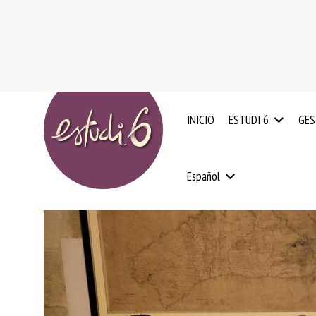
INICIO
ESTUDI 6
GES
NUESTRO
ED
EXPERIENCIA
Español
ADN
IN
0
VALORES
–
CLIENTES
3
EL
CATALÀ
AÑ
EQUIPO
HUMANO
RE
ED
ESQUEMA
Y
NACIONAL
OR
DE
PS
CALIDAD
Y