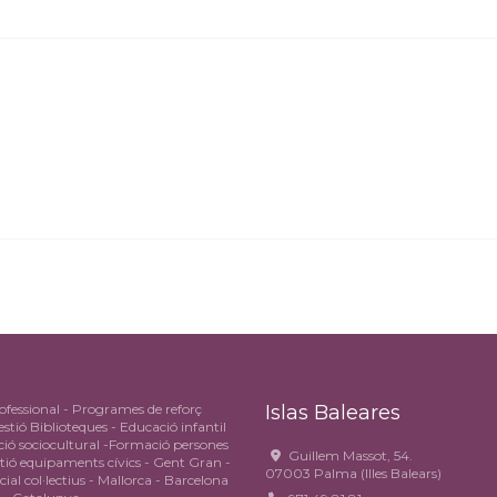
fessional - Programes de reforç
Islas Baleares
stió Biblioteques - Educació infantil
ió sociocultural -Formació persones
Guillem Massot, 54.
stió equipaments cívics - Gent Gran -
07003 Palma (Illes Balears)
cial col·lectius - Mallorca - Barcelona