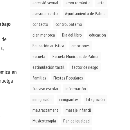
agressió sexual
amor romàntic
arte
asesoramiento
Ayuntamiento de Palma
abajo
contacto
control paterno
diari menorca
Día del libro
educación
n de
Educación artística
emociones
s,
escuela
Escuela Municipal de Palma
estimulación táctil
factor de riesgo
lémica en
familias
Fiestas Populares
 huelga
fracaso escolar
información
inmigración
inmigrantes
Integración
maltractament
masaje infantil
l
Musicoterapia
Pan de igualdad