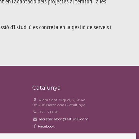
 en l’adaptació dels projectes al territori i a les
ssió d’Estudi 6 es concreta en la gestió de serveis i
Catalunya
Riera Sant Miquel, 3, 3r 4a.
08006 Barcelona (Catalunya)
932 171 638
secretariabcn@estudi6.com
Facebook