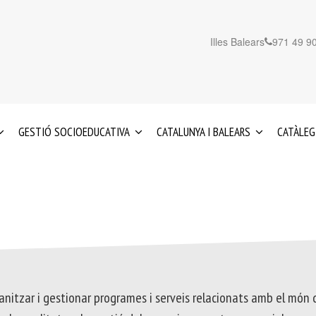
Illes Balears
971 49 90
GESTIÓ SOCIOEDUCATIVA
CATALUNYA I BALEARS
CATÀLEG
EDUCACIÓ
SERVEIS
IA
INFANTIL
A
0-
CATALUNYA
3
ANYS
SERVEIS
A
REFORÇ
LES
EDUCATIU
ILLES
I
BALEARS
ACIÓ
ORIENTACIÓ
ganitzar i gestionar programes i serveis relacionats amb el món d
PSICOPEDAGÒGICA