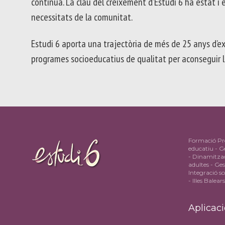
contínua. La clau del creixement d’Estudi 6 ha estat i é
INSTITUCI
SEGURETA
necessitats de la comunitat.
(ENS)
PLA
Estudi 6 aporta una trajectòria de més de 25 anys d’expe
D’IGUALTA
I
programes socioeducatius de qualitat per aconseguir la 
LGTBIQ+
I
TRANSPAR
COMPROM
SOCIAL
Formació Pro
educatiu - Ge
- Dinamitzac
adultes - Ge
Integració so
- Illes Balea
Aplicaci