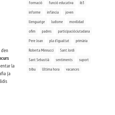
formació
funció educativa
ib3
informe
infància
joven
llenguatge
ludisme
movilidad
ofim
padres
participacióciutadana
Pere Joan
pla d'igualtat
primària
 d’en
Roberta Minnucci
Sant Jordi
ncurs
Sant Sebastià
sentiments
suport
entar la
tribu
Ultima hora
vacances
fia (a
idis