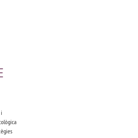
E
 i
cològica
tègies