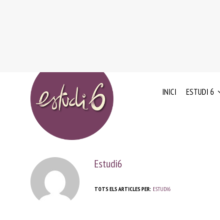
INICI
ESTUDI 6
EL
EXPERIÈNC
NOSTRE
ADN
VALORS
CLIENTS
Estudi6
L’EQUIP
HUMÀ
CONVENIS
DE
QUALITAT
TOTS ELS ARTICLES PER:
ESTUDI6
COL·LABOR
I
AMB
ESQUEMA
ENTITATS
NACIONAL
I
DE