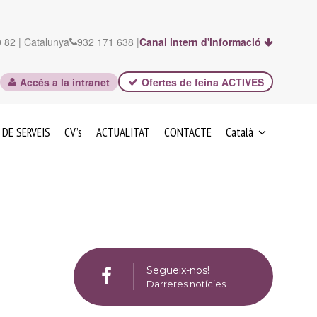
 82 | Catalunya
932 171 638 |
Canal intern d'informació
Accés a la intranet
Ofertes de feina ACTIVES
 DE SERVEIS
CV’s
ACTUALITAT
CONTACTE
Català
ESPAÑOL
Segueix-nos!
Darreres notícies