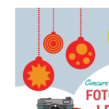
INSTITUCI
SEGURETA
(ENS)
PLA
D’IGUALTA
I
LGTBIQ+
I
TRANSPAR
COMPROM
SOCIAL