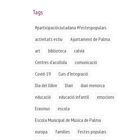
Tags
#participacióciutadana #festespopulars
activitats estiu
Ajuntament de Palma
art
biblioteca
calvià
Centres d'acollida
comunicació
Covid-19
Curs d'Integració
Dia del llibre
Diari
diari menorca
educació
educació infantil
emocions
Erasmus
escola
Escola Municipal de Música de Palma
europa
famílies
Festes populars