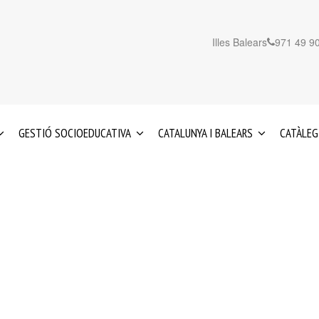
Illes Balears
971 49 90
GESTIÓ SOCIOEDUCATIVA
CATALUNYA I BALEARS
CATÀLEG
EDUCACIÓ
SERVEIS
IA
INFANTIL
A
0-
CATALUNYA
3
ANYS
SERVEIS
A
REFORÇ
LES
EDUCATIU
ILLES
I
BALEARS
ACIÓ
ORIENTACIÓ
PSICOPEDAGÒGICA