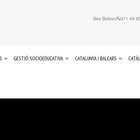
Illes Balears
971 49 90
6
GESTIÓ SOCIOEDUCATIVA
CATALUNYA I BALEARS
CATÀL
EDUCACIÓ
SERVEIS
ÈNCIA
E
INFANTIL
A
0-
CATALUNYA
S
3
ANYS
S
SERVEIS
A
REFORÇ
LES
IS
EDUCATIU
ILLES
TAT
I
BALEARS
BORACIÓ
ORIENTACIÓ
MA
PSICOPEDAGÒGICA
TS
NAL