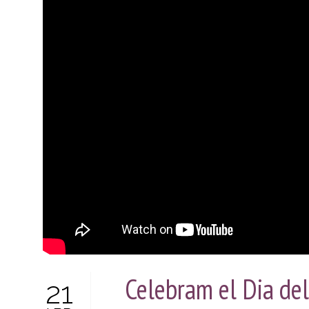
INSTIT
SEGUR
(ENS)
PLA
D’IGUA
I
LGTBI
I
TRANS
COMPR
SOCIAL
Celebram el Dia del
21