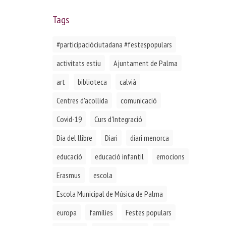
Tags
#participacióciutadana #festespopulars
activitats estiu
Ajuntament de Palma
art
biblioteca
calvià
Centres d'acollida
comunicació
Covid-19
Curs d'Integració
Dia del llibre
Diari
diari menorca
educació
educació infantil
emocions
Erasmus
escola
Escola Municipal de Música de Palma
europa
famílies
Festes populars