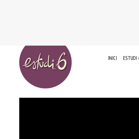
INICI
ESTUDI 
EL
EXPERI
NOSTR
ADN
VALOR
CLIENT
L’EQUIP
HUMÀ
CONVEN
DE
QUALI
COL·LA
I
AMB
ESQUE
ENTITA
NACIO
I
DE