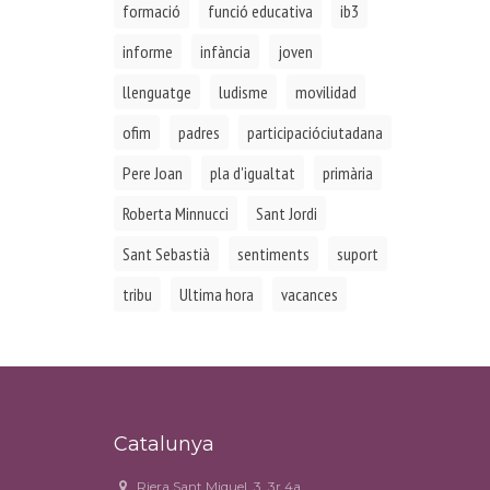
formació
funció educativa
ib3
informe
infància
joven
llenguatge
ludisme
movilidad
ofim
padres
participacióciutadana
Pere Joan
pla d'igualtat
primària
Roberta Minnucci
Sant Jordi
Sant Sebastià
sentiments
suport
tribu
Ultima hora
vacances
Catalunya
Riera Sant Miquel, 3, 3r 4a.