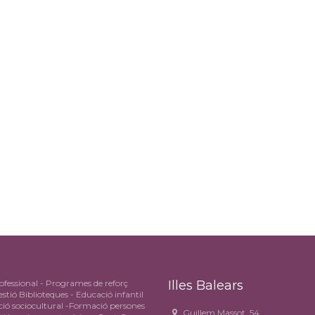
fessional - Programes de reforç
Illes Balears
stió Biblioteques - Educació infantil
ió sociocultural -Formació persones
Guillem Massot, 54.