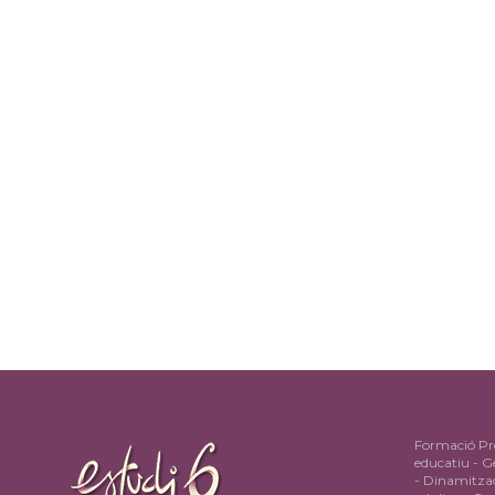
Formació Pro
educatiu - Ge
- Dinamitzac