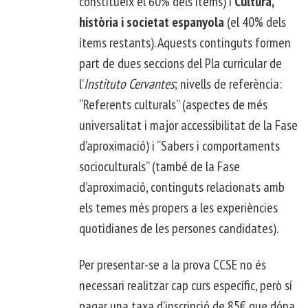
constitueix el 60% dels ítems) i
Cultura,
història i societat espanyola
(el 40% dels
ítems restants). Aquests continguts formen
part de dues seccions del Pla curricular de
l’
Instituto Cervantes
; nivells de referència:
“Referents culturals” (aspectes de més
universalitat i major accessibilitat de la Fase
d’aproximació) i “Sabers i comportaments
socioculturals” (també de la Fase
d’aproximació, continguts relacionats amb
els temes més propers a les experiències
quotidianes de les persones candidates).
Per presentar-se a la prova CCSE no és
necessari realitzar cap curs específic, però sí
pagar una taxa d’inscripció de 85€ que dóna