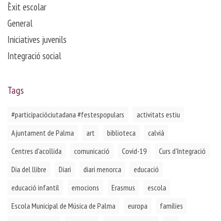
Èxit escolar
General
Iniciatives juvenils
Integració social
Tags
#participacióciutadana #festespopulars
activitats estiu
Ajuntament de Palma
art
biblioteca
calvià
Centres d'acollida
comunicació
Covid-19
Curs d'Integració
Dia del llibre
Diari
diari menorca
educació
educació infantil
emocions
Erasmus
escola
Escola Municipal de Música de Palma
europa
famílies