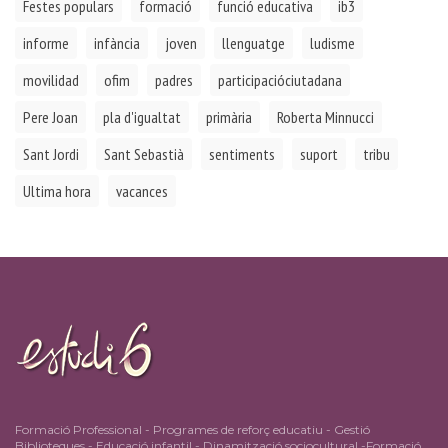
Festes populars
formació
funció educativa
ib3
informe
infància
joven
llenguatge
ludisme
movilidad
ofim
padres
participacióciutadana
Pere Joan
pla d'igualtat
primària
Roberta Minnucci
Sant Jordi
Sant Sebastià
sentiments
suport
tribu
Ultima hora
vacances
Formació Professional - Programes de reforç educatiu - Gestió
Biblioteques - Educació infantil - Dinamització sociocultural -Formació