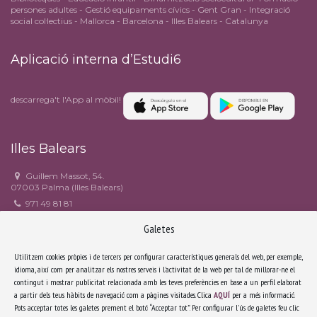
persones adultes - Gestió equipaments cívics - Gent Gran - Integració
social col·lectius - Mallorca - Barcelona - Illes Balears - Catalunya
Aplicació interna d’Estudi6
descarrega't l'App al mòbil!
Illes Balears
Guillem Massot, 54.
07003 Palma (Illes Balears)
971 49 81 81
971 49 90 82
Galetes
estudi6@estudi6.com
Facebook
Utilitzem cookies pròpies i de tercers per configurar característiques generals del web, per exemple,
idioma, així com per analitzar els nostres serveis i l'activitat de la web per tal de millorar-ne el
contingut i mostrar publicitat relacionada amb les teves preferències en base a un perfil elaborat
Catalunya
a partir dels teus hàbits de navegació com a pàgines visitades. Clica
AQUÍ
per a més informació.
Pots acceptar totes les galetes prement el botó “Acceptar tot”. Per configurar l'ús de galetes feu clic
Riera Sant Miquel, 3, 3r 4a.