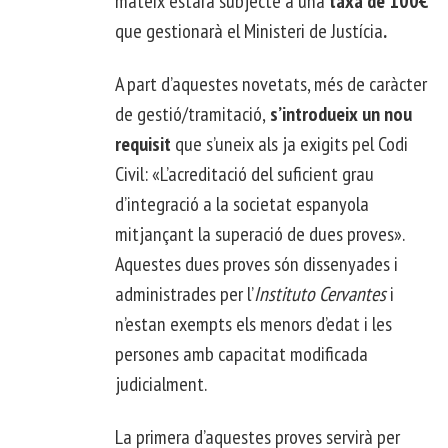
mateix estarà subjecte a una
taxa de 100€
que gestionarà el Ministeri de Justícia
.
A part d’aquestes novetats, més de caràcter
de gestió/tramitació,
s’introdueix un nou
requisit
que s’uneix als ja exigits pel Codi
Civil: «L’acreditació del suficient grau
d’integració a la societat espanyola
mitjançant la superació de dues proves».
Aquestes dues proves són dissenyades i
administrades per l’
Instituto Cervantes
i
n’estan exempts els menors d’edat i les
persones amb capacitat modificada
judicialment.
La primera d’aquestes proves servirà per