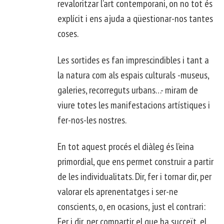
revaloritzar l’art contemporani, on no tot és
explícit i ens ajuda a qüestionar-nos tantes
coses.
Les sortides es fan imprescindibles i tant a
la natura com als espais culturals -museus,
galeries, recorreguts urbans…- miram de
viure totes les manifestacions artístiques i
fer-nos-les nostres.
En tot aquest procés el diàleg és l’eina
primordial, que ens permet construir a partir
de les individualitats. Dir, fer i tornar dir, per
valorar els aprenentatges i ser-ne
conscients, o, en ocasions, just el contrari:
Fer i dir, per compartir el que ha succeït, el