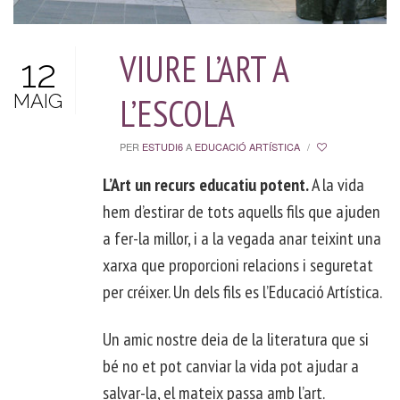
VIURE L’ART A
12
MAIG
L’ESCOLA
PER
ESTUDI6
A
EDUCACIÓ ARTÍSTICA
/
L’Art un recurs educatiu potent.
A la vida
hem d’estirar de tots aquells fils que ajuden
a fer-la millor, i a la vegada anar teixint una
xarxa que proporcioni relacions i seguretat
per créixer. Un dels fils es l’Educació Artística.
Un amic nostre deia de la literatura que si
bé no et pot canviar la vida pot ajudar a
salvar-la, el mateix passa amb l’art.