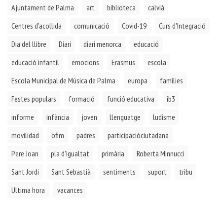
Ajuntament de Palma
art
biblioteca
calvià
Centres d'acollida
comunicació
Covid-19
Curs d'Integració
Dia del llibre
Diari
diari menorca
educació
educació infantil
emocions
Erasmus
escola
Escola Municipal de Música de Palma
europa
famílies
Festes populars
formació
funció educativa
ib3
informe
infància
joven
llenguatge
ludisme
movilidad
ofim
padres
participacióciutadana
Pere Joan
pla d'igualtat
primària
Roberta Minnucci
Sant Jordi
Sant Sebastià
sentiments
suport
tribu
Ultima hora
vacances