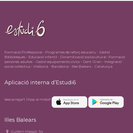
Formació Professional - Programes de reforç educatiu - Gestió
Biblioteques - Educació infantil - Dinamització sociocultural -Formació
persones adultes - Gestió equipaments cívics - Gent Gran - Integració
social col·lectius - Mallorca - Barcelona - Illes Balears - Catalunya
Aplicació interna d’Estudi6
descarrega't l'App al mòbil!
Illes Balears
Guillem Massot, 54.