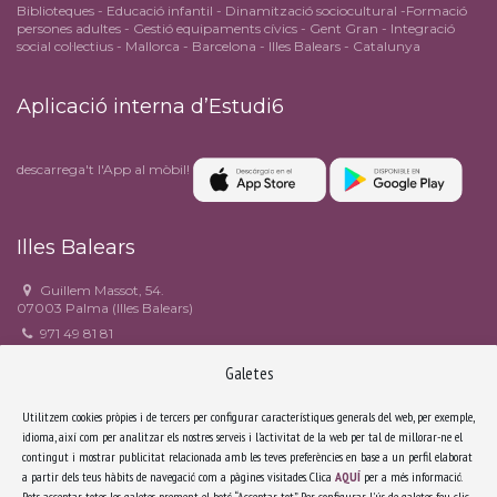
Biblioteques - Educació infantil - Dinamització sociocultural -Formació
persones adultes - Gestió equipaments cívics - Gent Gran - Integració
social col·lectius - Mallorca - Barcelona - Illes Balears - Catalunya
Aplicació interna d’Estudi6
descarrega't l'App al mòbil!
Illes Balears
Guillem Massot, 54.
07003 Palma (Illes Balears)
971 49 81 81
971 49 90 82
Galetes
estudi6@estudi6.com
Facebook
Utilitzem cookies pròpies i de tercers per configurar característiques generals del web, per exemple,
idioma, així com per analitzar els nostres serveis i l'activitat de la web per tal de millorar-ne el
contingut i mostrar publicitat relacionada amb les teves preferències en base a un perfil elaborat
Catalunya
a partir dels teus hàbits de navegació com a pàgines visitades. Clica
AQUÍ
per a més informació.
Pots acceptar totes les galetes prement el botó “Acceptar tot”. Per configurar l'ús de galetes feu clic