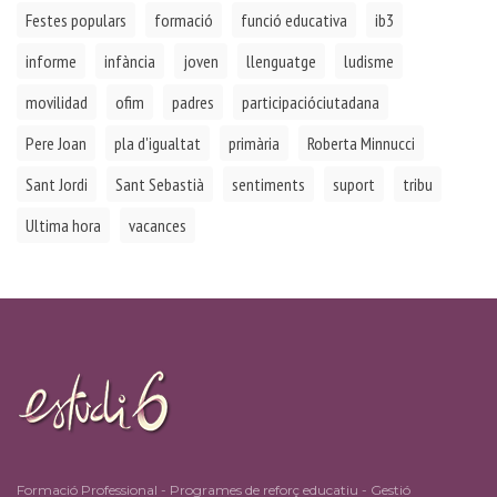
Festes populars
formació
funció educativa
ib3
informe
infància
joven
llenguatge
ludisme
movilidad
ofim
padres
participacióciutadana
Pere Joan
pla d'igualtat
primària
Roberta Minnucci
Sant Jordi
Sant Sebastià
sentiments
suport
tribu
Ultima hora
vacances
Formació Professional - Programes de reforç educatiu - Gestió