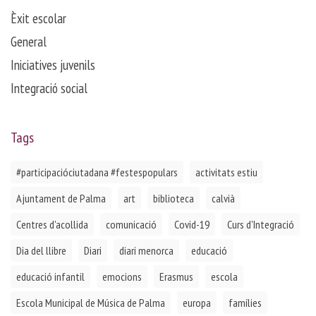
Èxit escolar
General
Iniciatives juvenils
Integració social
Tags
#participacióciutadana #festespopulars
activitats estiu
Ajuntament de Palma
art
biblioteca
calvià
Centres d'acollida
comunicació
Covid-19
Curs d'Integració
Dia del llibre
Diari
diari menorca
educació
educació infantil
emocions
Erasmus
escola
Escola Municipal de Música de Palma
europa
famílies