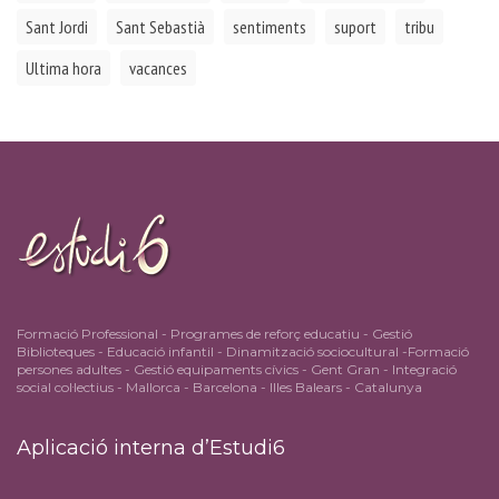
Sant Jordi
Sant Sebastià
sentiments
suport
tribu
Ultima hora
vacances
Formació Professional - Programes de reforç educatiu - Gestió
Biblioteques - Educació infantil - Dinamització sociocultural -Formació
persones adultes - Gestió equipaments cívics - Gent Gran - Integració
social col·lectius - Mallorca - Barcelona - Illes Balears - Catalunya
Aplicació interna d’Estudi6