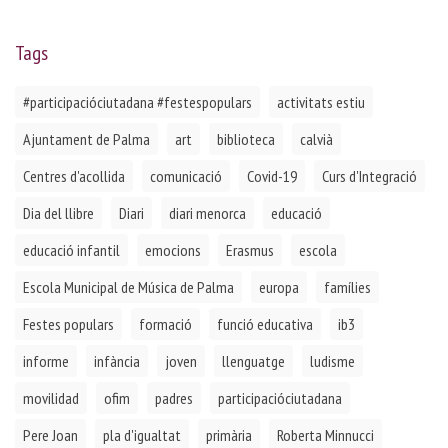
Tags
#participacióciutadana #festespopulars
activitats estiu
Ajuntament de Palma
art
biblioteca
calvià
Centres d'acollida
comunicació
Covid-19
Curs d'Integració
Dia del llibre
Diari
diari menorca
educació
educació infantil
emocions
Erasmus
escola
Escola Municipal de Música de Palma
europa
famílies
Festes populars
formació
funció educativa
ib3
informe
infància
joven
llenguatge
ludisme
movilidad
ofim
padres
participacióciutadana
Pere Joan
pla d'igualtat
primària
Roberta Minnucci