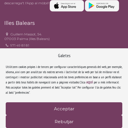
descarrega't l'App al mòbil!
Illes Balears
Guillem Massot, 54.
07003 Palma (Illes Balears)
971 49 81 81
971 49 90 82
Galetes
estudi6@estudi6.com
Facebook
Utilitzem cookies pròpies i de tercers per configurar característiques generals del web, per exemple,
idioma, així com per analitzar els nostres serveis i l'activitat de la web per tal de millorar-ne el
contingut i mostrar publicitat relacionada amb les teves preferències en base a un perfil elaborat
Catalunya
a partir dels teus hàbits de navegació com a pàgines visitades. Clica
AQUÍ
per a més informació.
Pots acceptar totes les galetes prement el botó “Acceptar tot”. Per configurar l'ús de galetes feu clic
Riera Sant Miquel, 3, 3r 4a.
al botó "preferències".
08006 Barcelona (Catalunya)
932 171 638
secretariabcn@estudi6.com
Acceptar
Facebook
Rebutjar