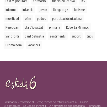
Festes populars
formació
funció educativa
ib3
informe
infància
joven
llenguatge
ludisme
movilidad
ofim
padres
participacióciutadana
Pere Joan
pla d'igualtat
primària
Roberta Minnucci
Sant Jordi
Sant Sebastià
sentiments
suport
tribu
Ultima hora
vacances
Formació Professional - Programes de reforç educatiu - Gestió
Biblioteques - Educació infantil - Dinamització sociocultural -Formació