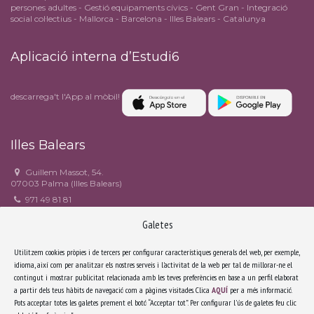
persones adultes - Gestió equipaments cívics - Gent Gran - Integració
social col·lectius - Mallorca - Barcelona - Illes Balears - Catalunya
Aplicació interna d’Estudi6
descarrega't l'App al mòbil!
Illes Balears
Guillem Massot, 54.
07003 Palma (Illes Balears)
971 49 81 81
971 49 90 82
Galetes
estudi6@estudi6.com
Facebook
Utilitzem cookies pròpies i de tercers per configurar característiques generals del web, per exemple,
idioma, així com per analitzar els nostres serveis i l'activitat de la web per tal de millorar-ne el
contingut i mostrar publicitat relacionada amb les teves preferències en base a un perfil elaborat
Catalunya
a partir dels teus hàbits de navegació com a pàgines visitades. Clica
AQUÍ
per a més informació.
Pots acceptar totes les galetes prement el botó “Acceptar tot”. Per configurar l'ús de galetes feu clic
Riera Sant Miquel, 3, 3r 4a.