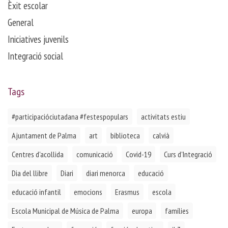
Èxit escolar
General
Iniciatives juvenils
Integració social
Tags
#participacióciutadana #festespopulars
activitats estiu
Ajuntament de Palma
art
biblioteca
calvià
Centres d'acollida
comunicació
Covid-19
Curs d'Integració
Dia del llibre
Diari
diari menorca
educació
educació infantil
emocions
Erasmus
escola
Escola Municipal de Música de Palma
europa
famílies