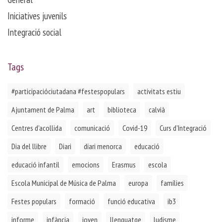
Iniciatives juvenils
Integració social
Tags
#participacióciutadana #festespopulars
activitats estiu
Ajuntament de Palma
art
biblioteca
calvià
Centres d'acollida
comunicació
Covid-19
Curs d'Integració
Dia del llibre
Diari
diari menorca
educació
educació infantil
emocions
Erasmus
escola
Escola Municipal de Música de Palma
europa
famílies
Festes populars
formació
funció educativa
ib3
informe
infància
joven
llenguatge
ludisme