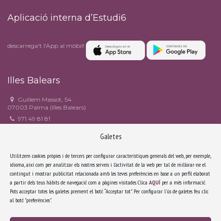
Aplicació interna d’Estudi6
descarrega't l'App al mòbil!
Illes Balears
Guillem Massot, 54.
07003 Palma (Illes Balears)
971 49 81 81
971 49 90 82
Galetes
estudi6@estudi6.com
Facebook
Utilitzem cookies pròpies i de tercers per configurar característiques generals del web, per exemple,
idioma, així com per analitzar els nostres serveis i l'activitat de la web per tal de millorar-ne el
contingut i mostrar publicitat relacionada amb les teves preferències en base a un perfil elaborat
Catalunya
a partir dels teus hàbits de navegació com a pàgines visitades. Clica
AQUÍ
per a més informació.
Pots acceptar totes les galetes prement el botó “Acceptar tot”. Per configurar l'ús de galetes feu clic
Riera Sant Miquel, 3, 3r 4a.
al botó "preferències".
08006 Barcelona (Catalunya)
932 171 638