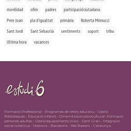
movilidad
ofim
padres
participacióciutadana
Pere Joan
pla d'igualtat
primària
Roberta Minnucci
Sant Jordi
Sant Sebastià
sentiments
suport
tribu
Ultima hora
vacances
Formació Professional - Programes de reforç educatiu - Gestió
Biblioteques - Educació infantil - Dinamització sociocultural -Formació
persones adultes - Gestió equipaments cívics - Gent Gran - Integració
social col·lectius - Mallorca - Barcelona - Illes Balears - Catalunya