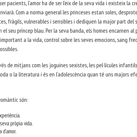
r pacients, l’amor ha de ser l’eix de la seva vida i existeix la c
nviarà. Com a norma general les princeses estan soles, desprot
, fràgils, vulnerables i sensibles i dediquen la major part del 
n el seu príncep blau. Per la seva banda, els homes encarnen al p
mportant a la vida, control sobre les seves emocions, sang fred
ossibles.
s de mitjans com les joguines sexistes, les pel·lícules infantils
da o la literatura i és en l’adolescència quan té uns majors ef
romàntic són:
xperiència.
seva pròpia vida.
a d’amor.