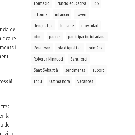
formació
funció educativa
ib3
a
informe
infància
joven
llenguatge
ludisme
movilidad
ència de
ofim
padres
participacióciutadana
ic caire
aments i
Pere Joan
pla d'igualtat
primària
ament
Roberta Minnucci
Sant Jordi
Sant Sebastià
sentiments
suport
ressió
tribu
Ultima hora
vacances
tres i
en la
ia de
ativitat