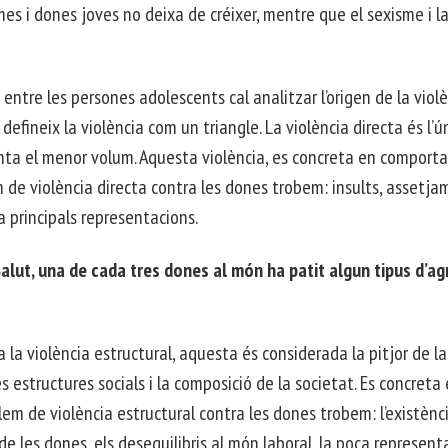
mes i dones joves no deixa de créixer, mentre que el sexisme i l
entre les persones adolescents cal analitzar l’origen de la viol
efineix la violència com un triangle. La violència directa és l’ún
senta el menor volum. Aquesta violència, es concreta en comport
 de violència directa contra les dones trobem: insults, assetj
a principals representacions.
alut, una de cada tres dones al món ha patit algun tipus d’ag
ua la violència estructural, aquesta és considerada la pitjor de la 
s estructures socials i la composició de la societat. Es concreta 
lem de violència estructural contra les dones trobem: l’existènc
e les dones, els desequilibris al món laboral, la poca represent