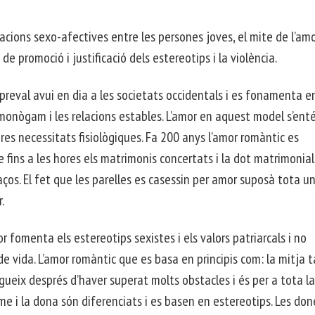
acions sexo-afectives entre les persones joves, el mite de l’am
 promoció i justificació dels estereotips i la violència.
preval avui en dia a les societats occidentals i es fonamenta en
ni monògam i les relacions estables. L’amor en aquest model s’en
res necessitats fisiològiques. Fa 200 anys l’amor romàntic es
 fins a les hores els matrimonis concertats i la dot matrimonial
aços. El fet que les parelles es casessin per amor suposà tota u
.
or fomenta els estereotips sexistes i els valors patriarcals i no
 de vida. L’amor romàntic que es basa en principis com: la mitja t
gueix després d’haver superat molts obstacles i és per a tota la
me i la dona són diferenciats i es basen en estereotips. Les don