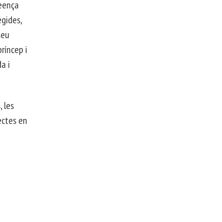
reença
egides,
seu
ríncep i
a i
, les
ectes en