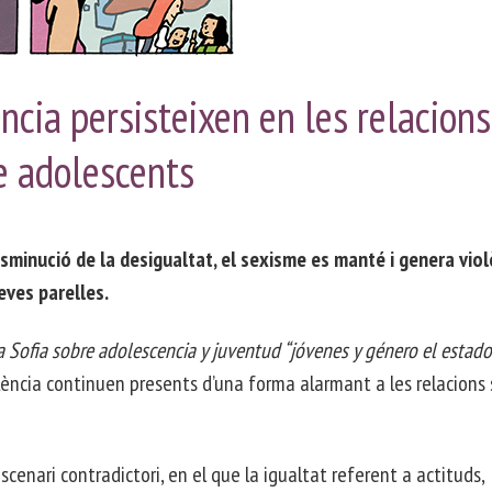
INTERVENCIÓ
DESCOBERTA
SOCIAL
PER
AMB
INFANTS
COL·LECTIUS
ència persisteixen en les relacions
e adolescents
sminució de la desigualtat, el sexisme es manté i genera viol
eves parelles.
a Sofia sobre adolescencia y juventud “jóvenes y género el estado
lència continuen presents d’una forma alarmant a les relacions
scenari contradictori, en el que la igualtat referent a actituds,