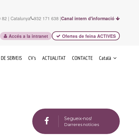
 82 | Catalunya
932 171 638 |
Canal intern d'informació
Accés a la intranet
Ofertes de feina ACTIVES
 DE SERVEIS
CV’s
ACTUALITAT
CONTACTE
Català
ESPAÑOL
Segueix-nos!
Darreres notícies