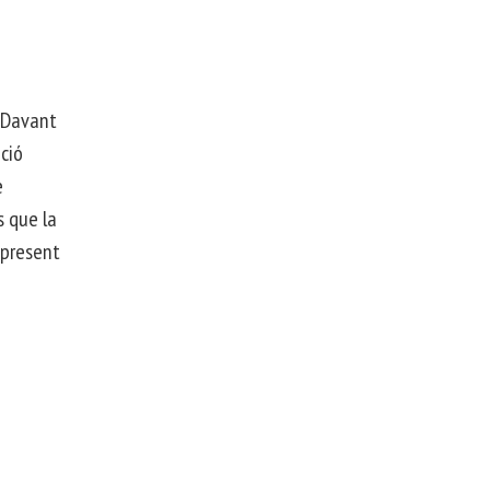
. Davant
ció
e
s que la
 present