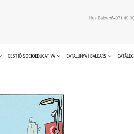
Illes Balears
971 49 90
GESTIÓ SOCIOEDUCATIVA
CATALUNYA I BALEARS
CATÀLEG
EDUCACIÓ
SERVEIS
IA
INFANTIL
A
0-
CATALUNYA
3
ANYS
SERVEIS
A
REFORÇ
LES
EDUCATIU
ILLES
I
BALEARS
ACIÓ
ORIENTACIÓ
PSICOPEDAGÒGICA