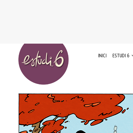
INICI
ESTUDI 6
EL
EXPERIÈNC
NOSTRE
ADN
VALORS
CLIENTS
L’EQUIP
HUMÀ
CONVENIS
DE
QUALITAT
COL·LABOR
I
AMB
ESQUEMA
ENTITATS
NACIONAL
I
DE