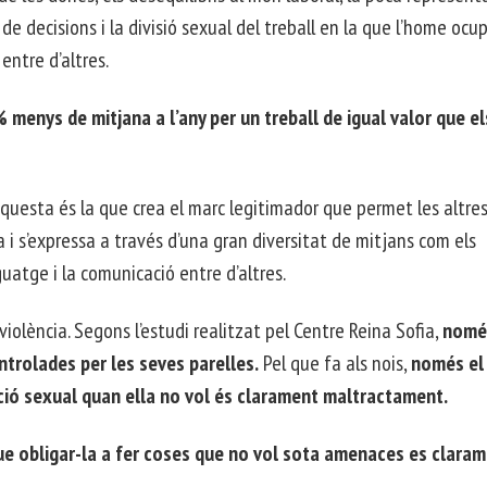
de decisions i la divisió sexual del treball en la que l’home ocup
entre d’altres.
menys de mitjana a l’any per un treball de igual valor que el
aquesta és la que crea el marc legitimador que permet les altre
a i s’expressa a través d’una gran diversitat de mitjans com els
nguatge i la comunicació entre d’altres.
iolència. Segons l’estudi realitzat pel Centre Reina Sofia,
nomé
ntrolades per les seves parelles.
Pel que fa als nois,
només el
lació sexual quan ella no vol és clarament maltractament.
e obligar-la a fer coses que no vol sota amenaces es clara