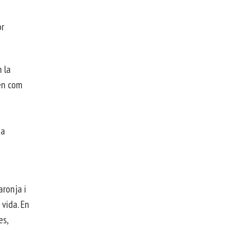
or
 la
tén com
na
aronja i
 vida. En
es,