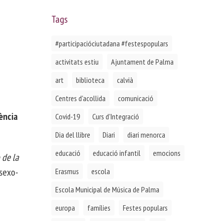
Tags
#participacióciutadana #festespopulars
activitats estiu
Ajuntament de Palma
art
biblioteca
calvià
Centres d'acollida
comunicació
ència
Covid-19
Curs d'Integració
Dia del llibre
Diari
diari menorca
educació
educació infantil
emocions
 de la
 sexo-
Erasmus
escola
Escola Municipal de Música de Palma
europa
famílies
Festes populars