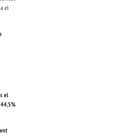
a el
s
s
s el
 44,5%
ment