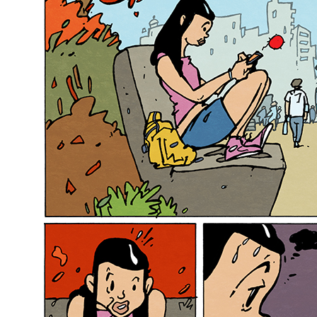
INSTITUCI
SEGURETA
(ENS)
PLA
D’IGUALTA
I
LGTBIQ+
I
TRANSPAR
COMPROM
SOCIAL