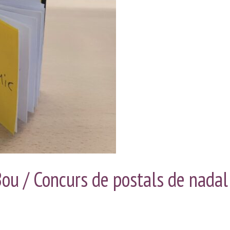
INTERVENCIÓ
DESCOBERTA
SOCIAL
PER
AMB
INFANTS
COL·LECTIUS
Bou / Concurs de postals de nadal