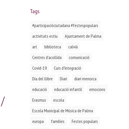
Tags
#participacióciutadana #festespopulars
activitats estiu
Ajuntament de Palma
art
biblioteca
calvià
Centres d'acollida
comunicació
Covid-19
Curs d'Integració
Dia del llibre
Diari
diari menorca
educació
educació infantil
emocions
 /
Erasmus
escola
Escola Municipal de Música de Palma
europa
famílies
Festes populars