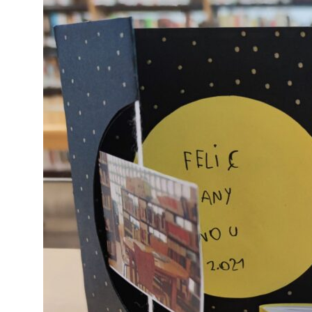
INSTIT
SEGUR
(ENS)
PLA
D’IGUA
I
LGTBI
I
TRANS
COMPR
SOCIAL