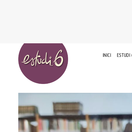
INICI
ESTUDI 
EL
EXPERI
NOSTR
ADN
VALOR
CLIENT
L’EQUIP
HUMÀ
CONVEN
DE
QUALI
COL·LA
I
AMB
ESQUE
ENTITA
NACIO
I
DE