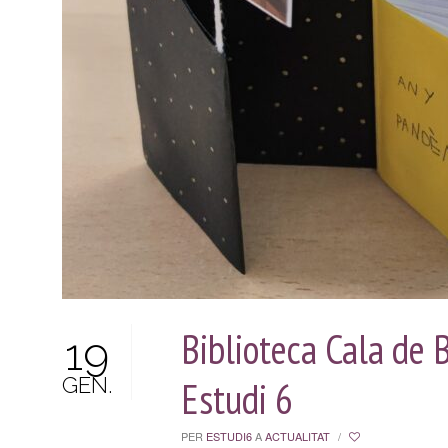
Biblioteca Cala de 
19
GEN.
Estudi 6
PER
ESTUDI6
A
ACTUALITAT
/