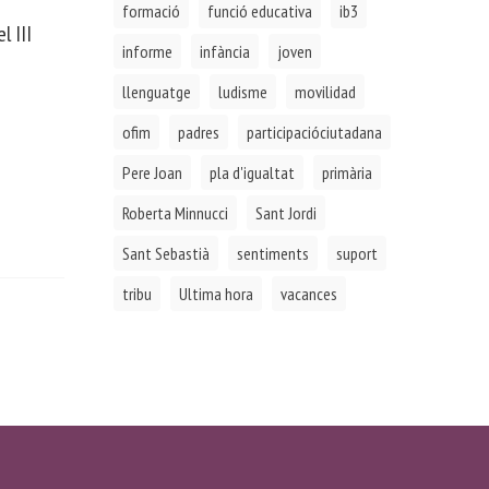
formació
funció educativa
ib3
l III
informe
infància
joven
llenguatge
ludisme
movilidad
ofim
padres
participacióciutadana
Pere Joan
pla d'igualtat
primària
Roberta Minnucci
Sant Jordi
Sant Sebastià
sentiments
suport
tribu
Ultima hora
vacances