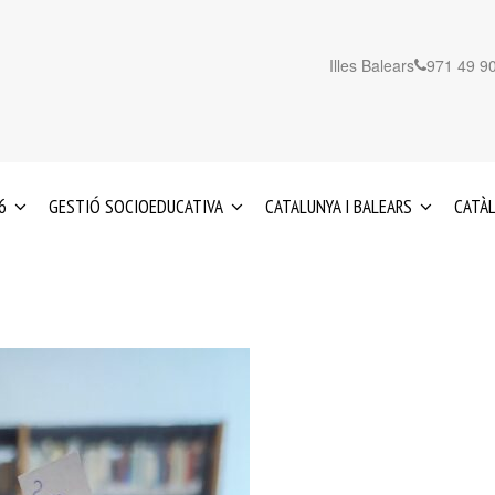
Illes Balears
971 49 90
6
GESTIÓ SOCIOEDUCATIVA
CATALUNYA I BALEARS
CATÀL
EDUCACIÓ
SERVEIS
ÈNCIA
E
INFANTIL
A
0-
CATALUNYA
S
3
ANYS
S
SERVEIS
A
REFORÇ
LES
IS
EDUCATIU
ILLES
TAT
I
BALEARS
BORACIÓ
ORIENTACIÓ
MA
PSICOPEDAGÒGICA
TS
NAL