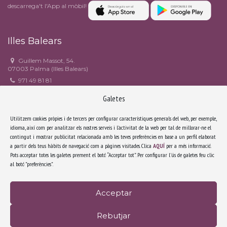
descarrega't l'App al mòbil!
Illes Balears
Guillem Massot, 54.
07003 Palma (Illes Balears)
971 49 81 81
971 49 90 82
Galetes
estudi6@estudi6.com
Facebook
Utilitzem cookies pròpies i de tercers per configurar característiques generals del web, per exemple,
idioma, així com per analitzar els nostres serveis i l'activitat de la web per tal de millorar-ne el
contingut i mostrar publicitat relacionada amb les teves preferències en base a un perfil elaborat
Catalunya
a partir dels teus hàbits de navegació com a pàgines visitades. Clica
AQUÍ
per a més informació.
Pots acceptar totes les galetes prement el botó “Acceptar tot”. Per configurar l'ús de galetes feu clic
Riera Sant Miquel, 3, 3r 4a.
al botó "preferències".
08006 Barcelona (Catalunya)
932 171 638
secretariabcn@estudi6.com
Acceptar
Facebook
Rebutjar