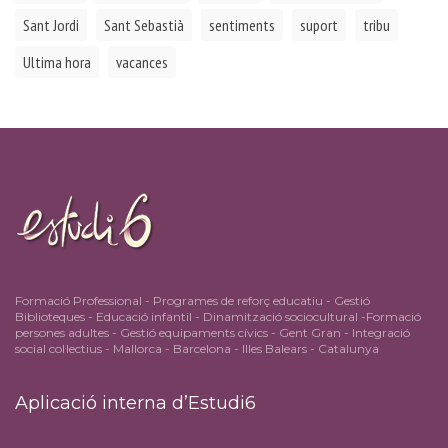
Sant Jordi
Sant Sebastià
sentiments
suport
tribu
Ultima hora
vacances
Formació Professional - Programes de reforç educatiu - Gestió
Biblioteques - Educació infantil - Dinamització sociocultural -Formació
persones adultes - Gestió equipaments cívics - Gent Gran - Integració
social col·lectius - Mallorca - Barcelona - Illes Balears - Catalunya
Aplicació interna d’Estudi6