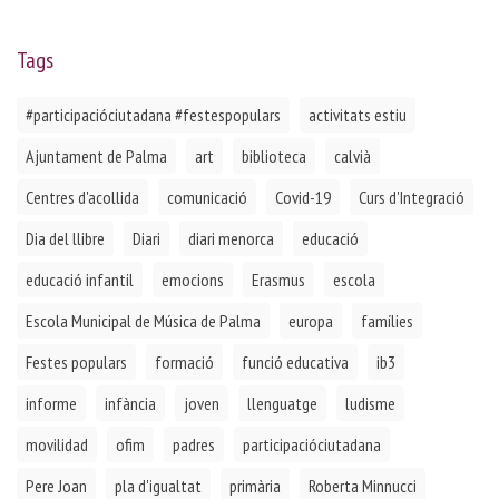
Tags
#participacióciutadana #festespopulars
activitats estiu
Ajuntament de Palma
art
biblioteca
calvià
Centres d'acollida
comunicació
Covid-19
Curs d'Integració
Dia del llibre
Diari
diari menorca
educació
educació infantil
emocions
Erasmus
escola
Escola Municipal de Música de Palma
europa
famílies
Festes populars
formació
funció educativa
ib3
informe
infància
joven
llenguatge
ludisme
movilidad
ofim
padres
participacióciutadana
Pere Joan
pla d'igualtat
primària
Roberta Minnucci