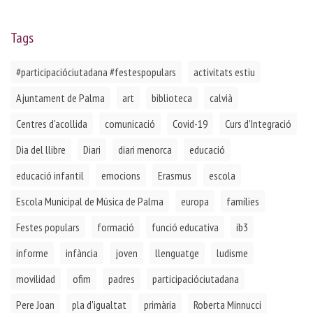
Tags
#participacióciutadana #festespopulars
activitats estiu
Ajuntament de Palma
art
biblioteca
calvià
Centres d'acollida
comunicació
Covid-19
Curs d'Integració
Dia del llibre
Diari
diari menorca
educació
educació infantil
emocions
Erasmus
escola
Escola Municipal de Música de Palma
europa
famílies
Festes populars
formació
funció educativa
ib3
informe
infància
joven
llenguatge
ludisme
movilidad
ofim
padres
participacióciutadana
Pere Joan
pla d'igualtat
primària
Roberta Minnucci