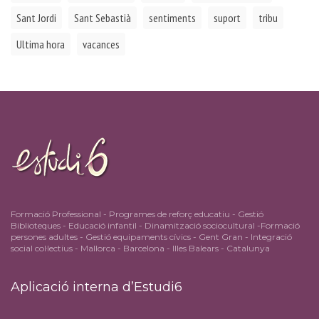
Sant Jordi
Sant Sebastià
sentiments
suport
tribu
Ultima hora
vacances
Formació Professional - Programes de reforç educatiu - Gestió
Biblioteques - Educació infantil - Dinamització sociocultural -Formació
persones adultes - Gestió equipaments cívics - Gent Gran - Integració
social col·lectius - Mallorca - Barcelona - Illes Balears - Catalunya
Aplicació interna d’Estudi6