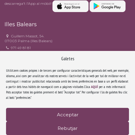
descarrega't l'App al mòbil!
Illes Balears
Guillem Massot, 54.
07003 Palma (Illes Balears)
971 49 81 81
971 49 90 82
Galetes
estudi6@estudi6.com
Facebook
Utilitzem cookies pròpies i de tercers per configurar característiques generals del web, per exemple,
idioma, així com per analitzar els nostres serveis i l'activitat de la web per tal de millorar-ne el
contingut i mostrar publicitat relacionada amb les teves preferències en base a un perfil elaborat
Catalunya
a partir dels teus hàbits de navegació com a pàgines visitades. Clica
AQUÍ
per a més informació.
Pots acceptar totes les galetes prement el botó “Acceptar tot”. Per configurar l'ús de galetes feu clic
Riera Sant Miquel, 3, 3r 4a.
al botó "preferències".
08006 Barcelona (Catalunya)
932 171 638
secretariabcn@estudi6.com
Acceptar
Facebook
Rebutjar